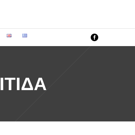
AIMIS CLINIC
Θεοδώρου Ποταμιάνου 50, Κάτω
Πολεμίδια, 4155 Λεμεσός
ΙΤΙΔΑ