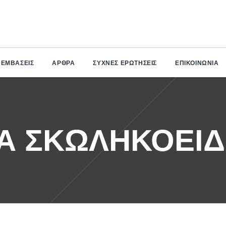
+357
MEDI CENTER
ΠΕΜΒΑΣΕΙΣ
ΆΡΘΡΑ
ΣΥΧΝΕΣ ΕΡΩΤΗΣΕΙΣ
ΕΠΙΚΟΙΝΩΝΙΑ
99203878
Στυγός 21Α, Άγιος
Κλείστε
Αθανάσιος, 3117,
ραντεβού
Λεμεσός
Α ΣΚΩΛΗΚΟΕΙΔ