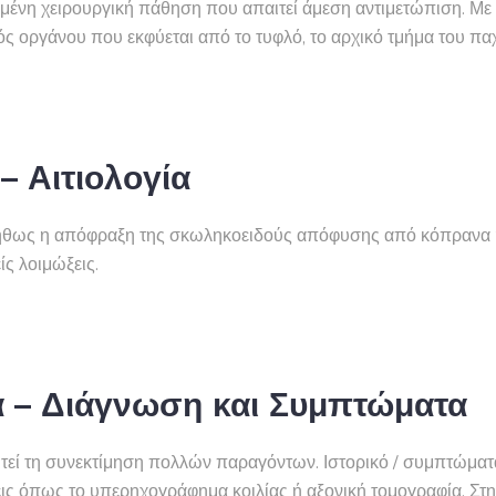
σμένη χειρουργική πάθηση που απαιτεί άμεση αντιμετώπιση. Με 
 οργάνου που εκφύεται από το τυφλό, το αρχικό τμήμα του παχ
– Αιτιολογία
συνήθως η απόφραξη της σκωληκοειδούς απόφυσης από κόπρανα 
ίς λοιμώξεις.
α – Διάγνωση και Συμπτώματα
τεί τη συνεκτίμηση πολλών παραγόντων. Ιστορικό / συμπτώματα
άσεις όπως το υπερηχογράφημα κοιλίας ή αξονική τομογραφία. Σ