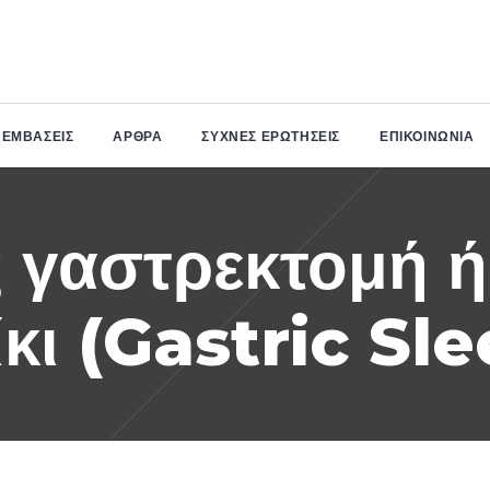
+357
MEDI CENTER
ΠΕΜΒΑΣΕΙΣ
ΆΡΘΡΑ
ΣΥΧΝΕΣ ΕΡΩΤΗΣΕΙΣ
ΕΠΙΚΟΙΝΩΝΙΑ
99203878
Στυγός 21Α, Άγιος
Κλείστε
Αθανάσιος, 3117,
ραντεβού
Λεμεσός
 γαστρεκτομή ή
κι (Gastric Sl