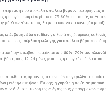
κή επέμβαση
που προκαλεί
απώλεια βάρους
περιορίζοντας τη
ο χειρουργός αφαιρεί περίπου το 75-80% του στομάχου. Αυτό 
γητό. Ο σωλήνας αυτός, θα μπορούσε να πει κανείς ότι
μοιάζε
ιας επέμβασης δύο σταδίων
για βαριά παχύσαρκους ασθενείς
 επιτυχώς
ως επέμβαση εκλογής για απώλεια βάρους
σε άτ
ια αυτή την επέμβαση κυμαίνεται από
60% -70% του πλεονάζ
ρο βάρος τους 12-24 μήνες μετά τη χειρουργική επέμβαση
και 
το
επίπεδο
μιας
ορμόνης
που ονομάζεται
γκρελίνη
, η οποία 
νοι μετά την επέμβαση. Επίσης,
η γκρελίνη
παίζει
σημαντικό
έπουν συχνά άμεση μείωση της ανάγκης τους για φάρμακα διαβήτ