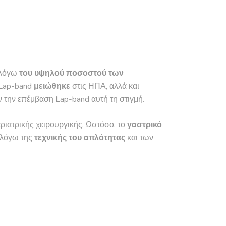
 λόγω
του υψηλού ποσοστού των
 Lap-band
μειώθηκε
στις ΗΠΑ, αλλά και
 την επέμβαση Lap-band αυτή τη στιγμή.
ιατρικής χειρουργικής. Ωστόσο, το
γαστρικό
α λόγω της
τεχνικής του απλότητας
και των