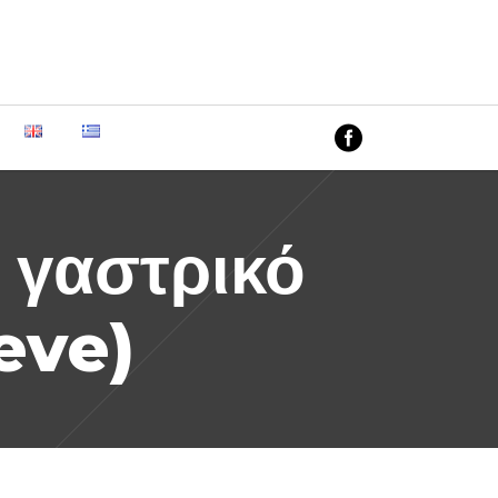
AIMIS CLINIC
Θεοδώρου Ποταμιάνου 50, Κάτω
Πολεμίδια, 4155 Λεμεσός
 γαστρικό
eeve)