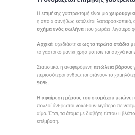
Η επιμήκης γαστρεκτομή είναι μια
χειρουργι
η οποία συνήθως εκτελείται λαπαροσκοπικά, 
σχήμα ενός σωλήνα
που χωράει λιγότερο φα
Αρχικά
, σχεδιάστηκε
ως το πρώτο στάδιο μ
το γαστρικό μανίκι χρησιμοποιείται συχνά και
Στατιστικά, η αναφερόμενη
απώλεια βάρους
γ
περισσότεροι άνθρωποι φτάνουν το χαμηλότε
90%.
Η
αφαίρεση μέρους του στομάχου
μειώνει
πολλοί άνθρωποι νοιώθουν λιγότερο πεινασμέ
αίμα. Έτσι, τα άτομα με διαβήτη τύπου II βλ
επέμβαση.