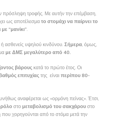
ν πρόσληψη τροφής. Με αυτήν την επέμβαση,
έχει ως αποτέλεσμα
το στομάχι να παίρνει το
ι με “μανίκι”
.
 ή ασθενείς υψηλού κινδύνου.
Σήμερα
, όμως,
ομα
με ΔΜΣ μεγαλύτερο από 40.
οντος βάρους
κατά το πρώτο έτος. Οι
βαθμός επιτυχίας
της είναι
περίπου 80-
συνήθως αναφέρεται ως «ορμόνη πείνας». Έτσι,
 ρόλο
στο
μεταβολισμό του σακχάρου
στο
η που χορηγούνται από το στόμα μετά την