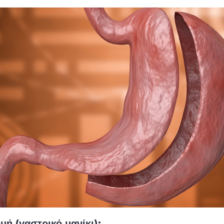
μή (γαστρικό μανίκι);