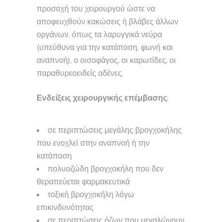
προσοχή του χειρουργού ώστε να
αποφευχθούν κακώσεις ή βλάβες άλλων
οργάνων, όπως τα λαρυγγικά νεύρα
(υπεύθυνα για την κατάποση, φωνή και
αναπνοή), ο οισοφάγος, οι καρωτίδες, οι
παραθυρεοειδείς αδένες.
Ενδείξεις χειρουργικής επέμβασης
:
σε περιπτώσεις μεγάλης βρογχοκήλης
που ενοχλεί στην αναπνοή ή την
κατάποση
πολυοζώδη βρογχοκήλη που δεν
θεραπεύεται φαρμακευτικά
τοξική βρογχοκήλη λόγω
επικινδυνότητας
σε περιπτώσεις όζων που μεγαλώνουν