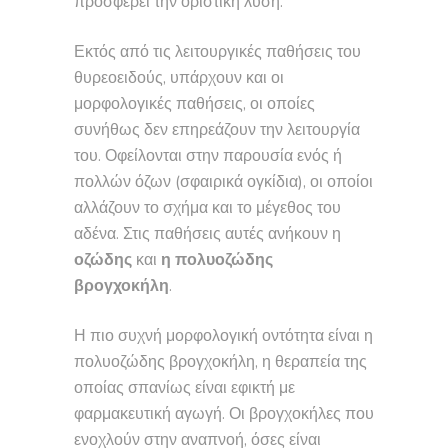
προσφέρει την οριστική λύση.
Εκτός από τις λειτουργικές παθήσεις του
θυρεοειδούς, υπάρχουν και οι
μορφολογικές παθήσεις, οι οποίες
συνήθως δεν επηρεάζουν την λειτουργία
του. Οφείλονται στην παρουσία ενός ή
πολλών όζων (σφαιρικά ογκίδια), οι οποίοι
αλλάζουν το σχήμα και το μέγεθος του
αδένα. Στις παθήσεις αυτές ανήκουν η
οζώδης
και
η πολυοζώδης
βρογχοκήλη
.
Η πιο συχνή μορφολογική οντότητα είναι η
πολυοζώδης βρογχοκήλη, η θεραπεία της
οποίας σπανίως είναι εφικτή με
φαρμακευτική αγωγή. Οι βρογχοκήλες που
ενοχλούν στην αναπνοή, όσες είναι